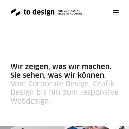
ABOUT
SERVICE
Wir zeigen, was wir machen.
Sie sehen, was wir können.
WORK
Vom Corporate Design, Grafik
Design bis hin zum responsive
Webdesign.
TALK
BLOG