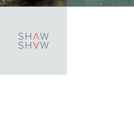
Corporate Design –
Corporate Design |
Dachmarke / Submarken |
Responsive Webdesign |
Grafik Design
Iconentwicklung |
Suchmaschinenoptimierung
| Broschüre
Responsive Webdesign |
Grafik Design
Corporate Design | Grafik
Design