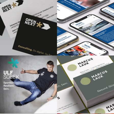
Corporate Design |
Responsive Webdesign |
CONTACT
Responsive Webdesign |
Corporate Language |
Grafik Design | Claim
Claim
| Corporate Language
Corporate Design |
Corporate Design |
Responsive Webdesign |
Responsive Webdesign |
Grafik Design |
Grafik Design
Fotoshooting