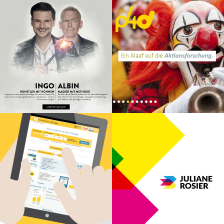
Responsive Webdesign |
Grafik Design
Responsive Webdesign |
Newsletter
Responsive Webdesign |
Erklärvideo
Logo | Corporate Design |
Grafik Design | Editorial
Design