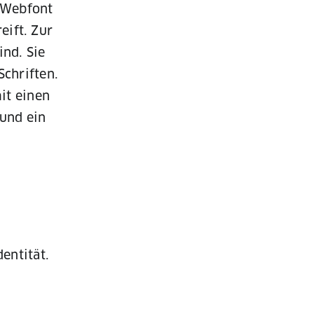
s Webfont
eift. Zur
ind. Sie
chriften.
it einen
 und ein
entität.