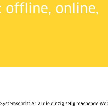
offline, online,
e Systemschrift Arial die einzig selig machende We