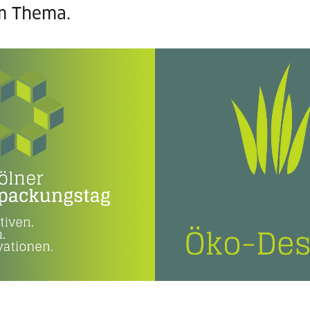
m Thema.
 Design | Responsive
Erklärvideo
 | Grafik Design |
erbung