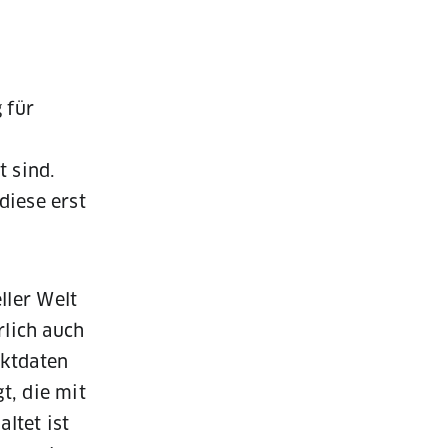
 für
t sind.
diese erst
ller Welt
rlich auch
aktdaten
t, die mit
ltet ist