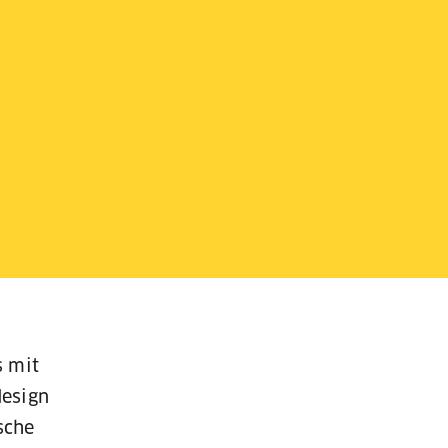
s mit
design
sche