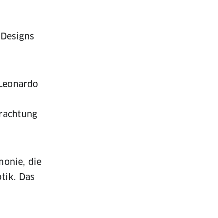
 Designs
 Leonardo
trachtung
monie, die
tik. Das