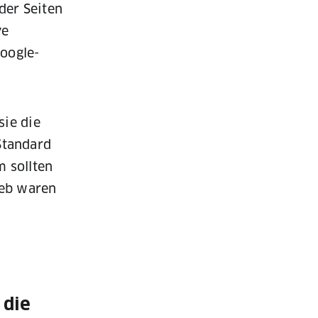
der Seiten
ve
Google-
sie die
Standard
m sollten
Web waren
 die