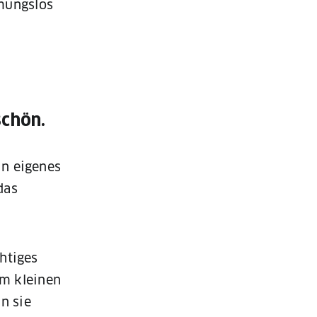
mungslos
schön.
in eigenes
das
htiges
em kleinen
n sie