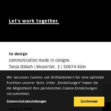
Let's work together.
to design
communication made in cologne.
Tanja Oldach |
Mozartstr. 2
|
50674 Köln
i-want@to-design.de
Wir benutzen Cookies von Drittanbietern für eine optimale
Funktion unserer Seite. Unter „Einstellungen“ haben Sie
+49 221 93 11 99 11
die Möglichkeit Ihre persönlichen Cookie-Einstellungen
vorzunehmen.
Datenschutzeinstellungen
Zustimmen
HOME
IMPRESSUM